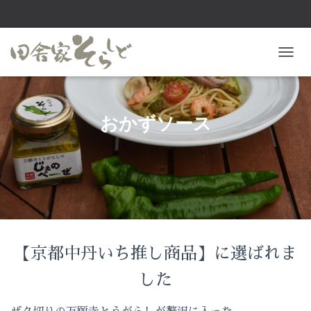
ナ
ビ
ゲ
ー
シ
おかずソース
ョ
ン
を
切
り
替
え
【京都中丹いち推し商品】に選ばれま
した